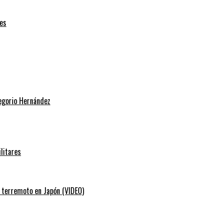
es
regorio Hernández
litares
e terremoto en Japón (VIDEO)