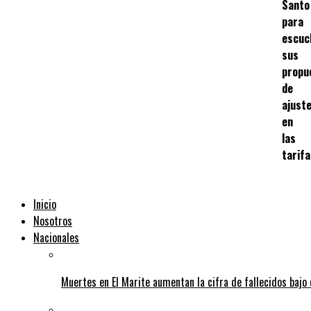
Santo
para
escuc
sus
propu
de
ajust
en
las
tarif
Inicio
Nosotros
Nacionales
Muertes en El Marite aumentan la cifra de fallecidos bajo