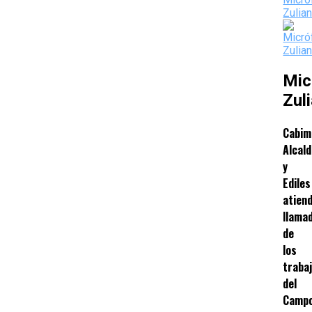
Mic
Zul
Cabim
Alcald
y
Ediles
atien
llama
de
los
traba
del
Camp