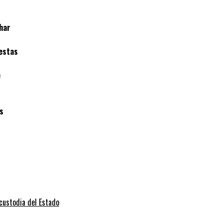
har
estas
e
as
 custodia del Estado