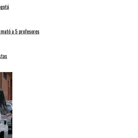
ogotá
s mató a 5 profesores
stas