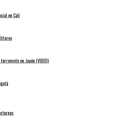
cial en Cali
litares
e terremoto en Japón (VIDEO)
ogotá
octurnas