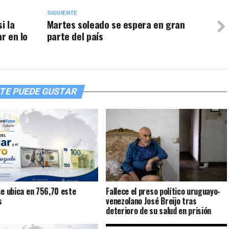
SIGUIENTE
i la
Martes soleado se espera en gran
ar en lo
parte del país
TE PUEDE GUSTAR
se ubica en 756,70 este
Fallece el preso político uruguayo-
s
venezolano José Breijo tras
deterioro de su salud en prisión