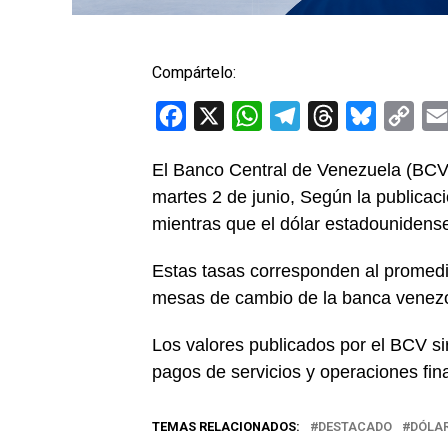
Compártelo:
Facebook
X
WhatsApp
Telegram
Threads
Bluesky
Cop
Link
El Banco Central de Venezuela (BCV) 
martes 2 de junio, Según la publicaci
mientras que el dólar estadounidens
Estas tasas corresponden al promedi
mesas de cambio de la banca venezol
Los valores publicados por el BCV s
pagos de servicios y operaciones fi
TEMAS RELACIONADOS:
DESTACADO
DÓLA