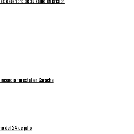
ras deterioro de su salud en prisión
 incendio forestal en Carache
o del 24 de julio