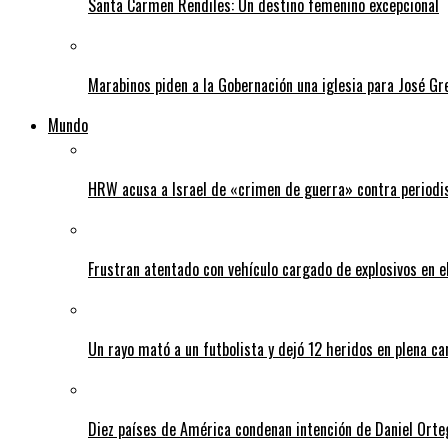
Santa Carmen Rendiles: Un destino femenino excepcional
Marabinos piden a la Gobernación una iglesia para José G
Mundo
HRW acusa a Israel de «crimen de guerra» contra periodi
Frustran atentado con vehículo cargado de explosivos en 
Un rayo mató a un futbolista y dejó 12 heridos en plena c
Diez países de América condenan intención de Daniel Orte