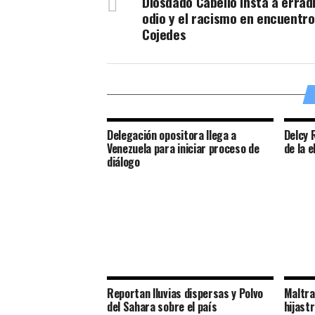
Diosdado Cabello insta a erradi
odio y el racismo en encuentro
Cojedes
Delegación opositora llega a
Delcy 
Venezuela para iniciar proceso de
de la e
diálogo
Reportan lluvias dispersas y Polvo
Maltra
del Sahara sobre el país
hijast