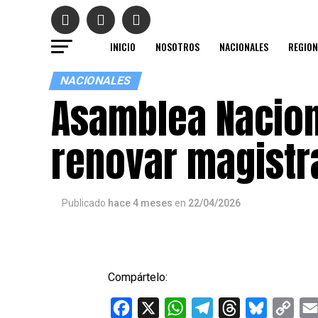
INICIO
NOSOTROS
NACIONALES
REGION
NACIONALES
Asamblea Nacion
renovar magistr
Publicado
hace 4 meses
en
22/04/2026
Compártelo:
Facebook
X
WhatsApp
Telegram
Threads
Bluesky
Cop