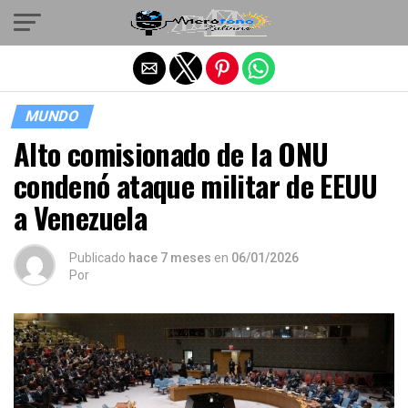
Salir de la versión móvil
MUNDO
Alto comisionado de la ONU
condenó ataque militar de EEUU
a Venezuela
Publicado
hace 7 meses
en
06/01/2026
Por