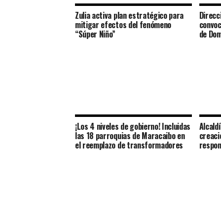
Zulia activa plan estratégico para
Direcc
mitigar efectos del fenómeno
convoc
“Súper Niño”
de Do
¡Los 4 niveles de gobierno! Incluidas
Alcald
las 18 parroquias de Maracaibo en
creaci
el reemplazo de transformadores
respon