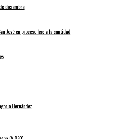
 de diciembre
San José en proceso hacia la santidad
es
regorio Hernández
ancha (VIDEO)