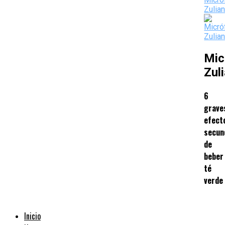
Mic
Zul
6
grave
efect
secun
de
beber
té
verde
Inicio