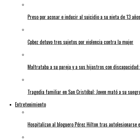
Preso por acosar e inducir al suicidio a su nieta de 13 año
Cpbez detuvo tres sujetos por violencia contra la mujer
Maltrataba a su pareja y a sus hijastros con discapacidad:
Tragedia familiar en San Cristóbal: Joven mató a su suegr
Entretenimiento
Hospitalizan al bloguero Pérez Hilton tras autolesionarse 