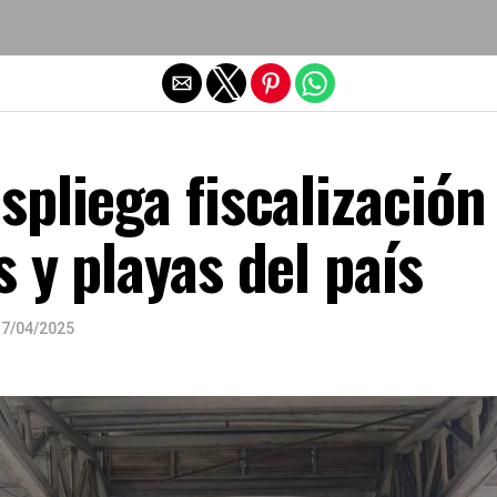
Salir de la versión móvil
pliega fiscalización
 y playas del país
17/04/2025