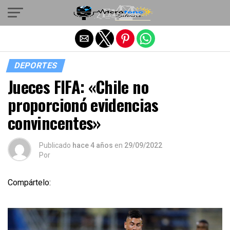
Salir de la versión móvil
DEPORTES
Jueces FIFA: «Chile no
proporcionó evidencias
convincentes»
Publicado
hace 4 años
en
29/09/2022
Por
Compártelo: