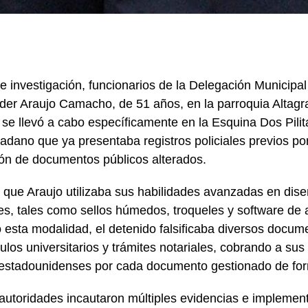
de investigación, funcionarios de la Delegación Municip
der Araujo Camacho, de 51 años, en la parroquia Altagra
o se llevó a cabo específicamente en la Esquina Dos Pili
adano que ya presentaba registros policiales previos por 
ción de documentos públicos alterados.
que Araujo utilizaba sus habilidades avanzadas en dise
es, tales como sellos húmedos, troqueles y software de a
 esta modalidad, el detenido falsificaba diversos docume
ítulos universitarios y trámites notariales, cobrando a su
estadounidenses por cada documento gestionado de for
 autoridades incautaron múltiples evidencias e implement