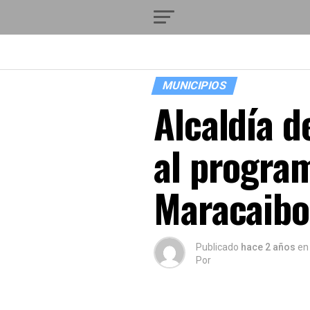
MUNICIPIOS
Alcaldía d
al progra
Maracaib
Publicado
hace 2 años
en
Por