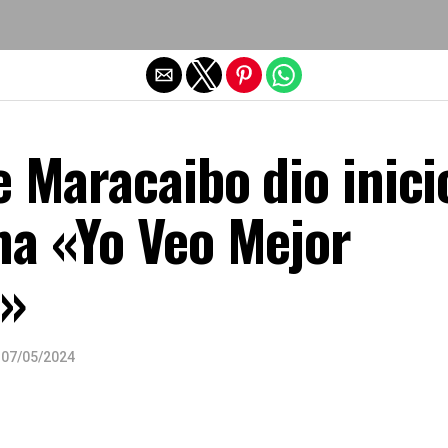
Salir de la versión móvil
e Maracaibo dio inici
ma «Yo Veo Mejor
o»
07/05/2024